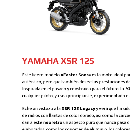
YAMAHA XSR 125
Este ligero modelo
«Faster Sons
» es la moto ideal pa
auténtico, pero que también desee las prestaciones de
Inspirada en el pasado y construida para el futuro, la
Y
cualquier piloto, ya sea principiante, experimentado o
Eche un vistazo a la
XSR 125 Legacy
y verá que ha sid
de radios con llantas de color dorado, así como la carc
dan a este
neoretro
un aspecto puro que nunca pasa d
elaborados, como los soportes de aluminio, los colores 