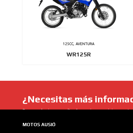
125CC
AVENTURA
WR125R
¿Necesitas más informa
Para cualquier consulta de precios, servicios, moto
MOTOS AUSIÓ