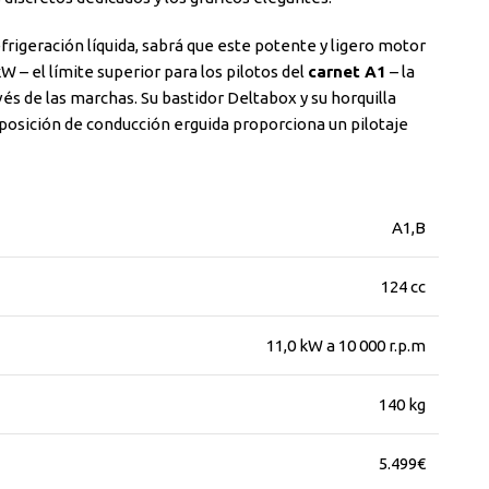
frigeración líquida, sabrá que este potente y ligero motor
 – el límite superior para los pilotos del
carnet A1
– la
és de las marchas. Su bastidor Deltabox y su horquilla
a posición de conducción erguida proporciona un pilotaje
A1,B
124 cc
11,0 kW a 10 000 r.p.m
140 kg
5.499€