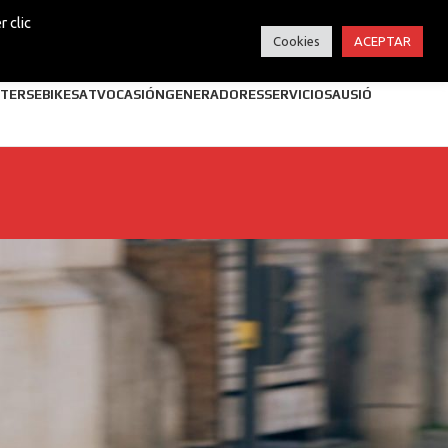
 clic
Cookies
ACEPTAR
TERS
EBIKES
ATV
OCASIÓN
GENERADORES
SERVICIOS
AUSIÓ