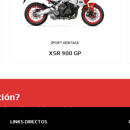
SPORT HERITAGE
XSR 900 GP
ción?
s de ocasión... no dudes en contactar con nosotros.
LINKS DIRECTOS