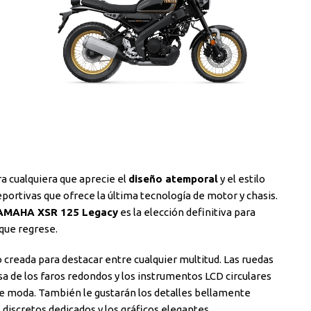
ra cualquiera que aprecie el
diseño atemporal
y el estilo
portivas que ofrece la última tecnología de motor y chasis.
AMAHA XSR 125 Legacy
es la elección definitiva para
 que regrese.
o creada para destacar entre cualquier multitud. Las ruedas
asa de los faros redondos y los instrumentos LCD circulares
e moda. También le gustarán los detalles bellamente
discretos dedicados y los gráficos elegantes.