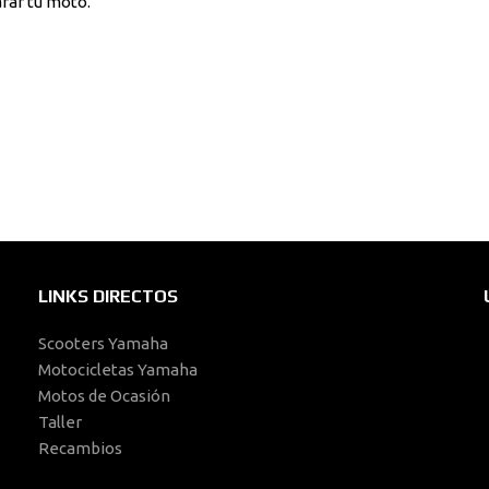
arar tu moto.
LINKS DIRECTOS
Scooters Yamaha
Motocicletas Yamaha
Motos de Ocasión
Taller
Recambios