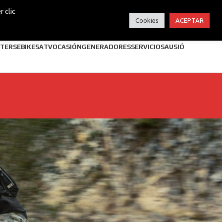
 clic
Cookies
ACEPTAR
TERS
EBIKES
ATV
OCASIÓN
GENERADORES
SERVICIOS
AUSIÓ