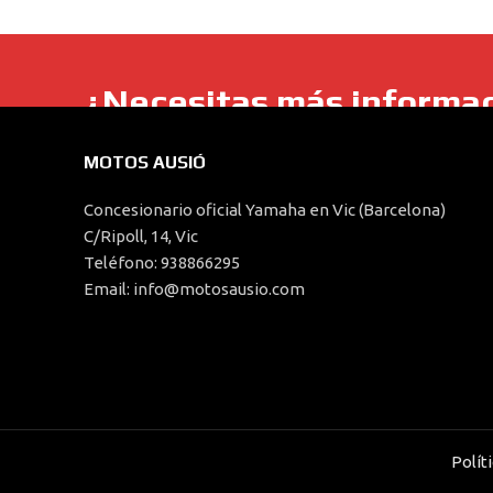
¿Necesitas más informa
Para cualquier consulta de precios, servicios, moto
MOTOS AUSIÓ
Concesionario oficial Yamaha en Vic (Barcelona)
C/Ripoll, 14, Vic
Teléfono: 938866295
Email: info@motosausio.com
Polít