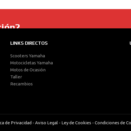
ción?
s de ocasión... no dudes en contactar con nosotros.
LINKS DIRECTOS
Scooters Yamaha
Motocicletas Yamaha
Motos de Ocasión
Taller
Recambios
ica de Privacidad
-
Aviso Legal
-
Ley de Cookies
-
Condiciones de C