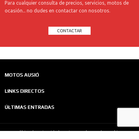
Para cualquier consulta de precios, servicios, motos de
ocasión... no dudes en contactar con nosotros.
CONTACTAR
MOTOS AUSIÓ
LINKS DIRECTOS
ÚLTIMAS ENTRADAS
Política de Privacidad
-
Aviso Legal
-
Ley de Cookies
-
Condiciones de Compra