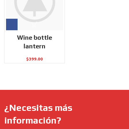
Wine bottle
lantern
$
399.00
¿Necesitas más
información?