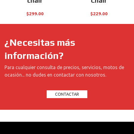
chair
Chair
$
299.00
$
229.00
¿Necesitas más
información?
Para cualquier consulta de precios, servicios, motos de
ocasión... no dudes en contactar con nosotros.
CONTACTAR