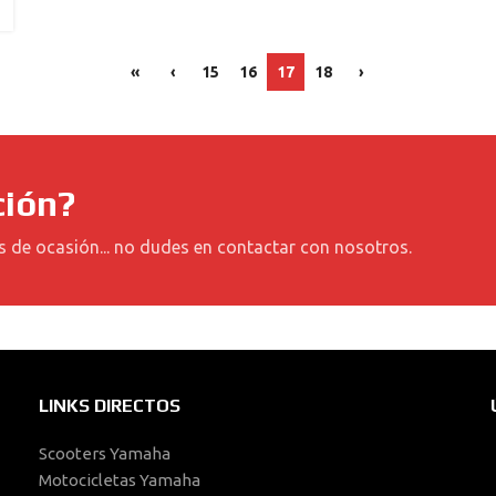
«
‹
15
16
17
18
›
ción?
s de ocasión... no dudes en contactar con nosotros.
LINKS DIRECTOS
Scooters Yamaha
Motocicletas Yamaha