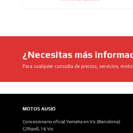
¿Necesitas más informa
Para cualquier consulta de precios, servicios, moto
MOTOS AUSIÓ
Concesionario oficial Yamaha en Vic (Barcelona)
C/Ripoll, 14, Vic