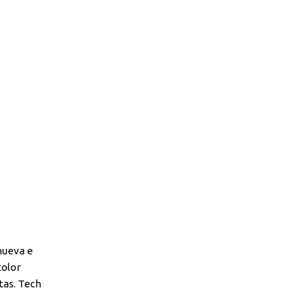
nueva e
color
tas. Tech