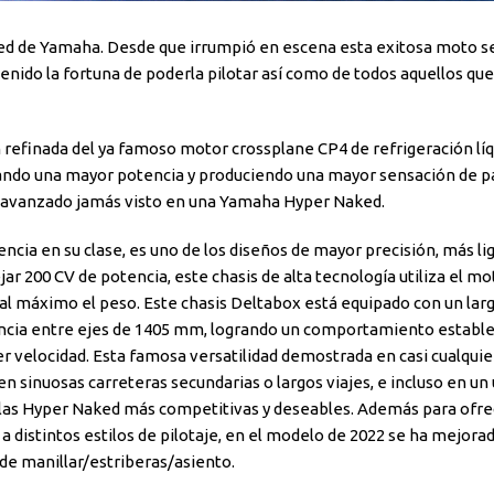
aked de Yamaha. Desde que irrumpió en escena esta exitosa moto s
nido la fortuna de poderla pilotar así como de todos aquellos que
 refinada del ya famoso motor crossplane CP4 de refrigeración líq
ando una mayor potencia y produciendo una mayor sensación de pa
 avanzado jamás visto en una Yamaha Hyper Naked.
encia en su clase, es uno de los diseños de
mayor precisión, más li
ar 200 CV de potencia, este chasis de alta tecnología utiliza el m
r al máximo el peso. Este chasis Deltabox está equipado con un lar
ncia
entre ejes de 1405 mm, logrando un comportamiento estable, 
er velocidad. Esta famosa versatilidad demostrada en casi cualquie
n sinuosas carreteras secundarias o largos viajes, e incluso en un
e las Hyper Naked más competitivas y deseables. Además para ofre
distintos estilos de pilotaje, en el modelo de 2022 se ha mejorad
n de manillar/estriberas/asiento.