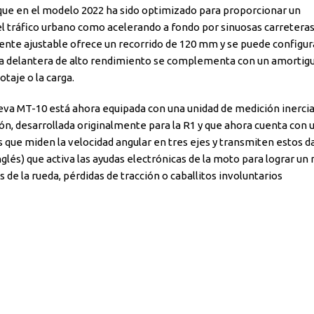
ue en el modelo 2022 ha sido optimizado para proporcionar un
l trá
fi
co urbano como acelerando a fondo por sinuosas carreteras
nte ajustable ofrece un recorrido de 120 mm y se puede con
fi
gur
illa delantera de alto rendimiento se complementa con un amortig
taje o la carga.
eva MT-10 está ahora equipada con una unidad de medición inercial
ión, desarrollada originalmente para la R1 y que ahora cuenta con 
que miden la velocidad angular en tres ejes y transmiten estos da
glés) que activa las ayudas electrónicas de la moto para lograr un 
de la rueda, pérdidas de tracción o caballitos involuntarios