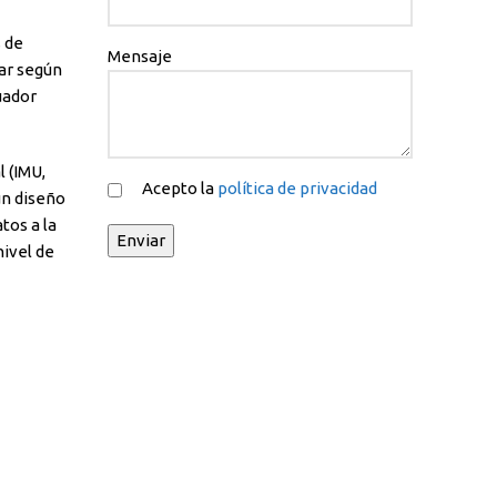
 de
Mensaje
ar según
uador
 (IMU,
Acepto la
política de privacidad
un diseño
tos a la
nivel de