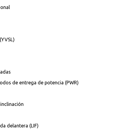
ional
 (YVSL)
gadas
modos de entrega de potencia (PWR)
 inclinación
da delantera (LIF)