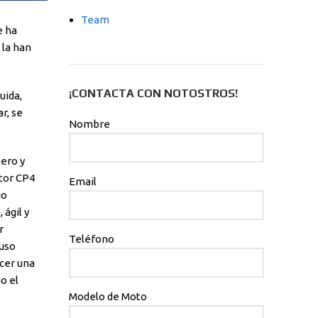
Team
e ha
 la han
¡CONTACTA CON NOTOSTROS!
uida,
r, se
Nombre
gero y
otor CP4
Email
go
ágil y
r
Teléfono
 uso
cer una
o el
Modelo de Moto