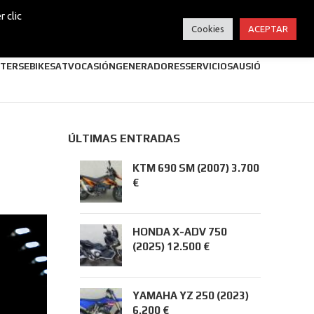
 clic
Cookies
ACEPTAR
TERS
EBIKES
ATV
OCASIÓN
GENERADORES
SERVICIOS
AUSIÓ
ÚLTIMAS ENTRADAS
KTM 690 SM (2007) 3.700
€
HONDA X-ADV 750
(2025) 12.500 €
YAMAHA YZ 250 (2023)
6.200 €