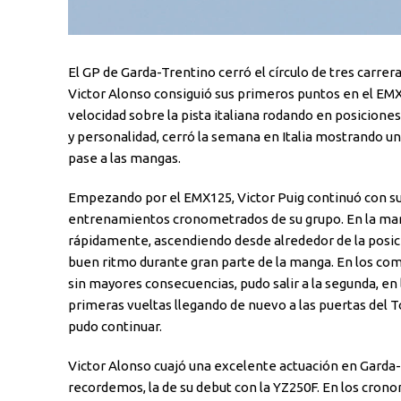
El GP de Garda-Trentino cerró el círculo de tres carre
Victor Alonso consiguió sus primeros puntos en el EMX
velocidad sobre la pista italiana rodando en posicion
y personalidad, cerró la semana en Italia mostrando un
pase a las mangas.
Empezando por el EMX125, Victor Puig continuó con s
entrenamientos cronometrados de su grupo. En la mang
rápidamente, ascendiendo desde alrededor de la posició
buen ritmo durante gran parte de la manga. En los com
sin mayores consecuencias, pudo salir a la segunda, en
primeras vueltas llegando de nuevo a las puertas del T
pudo continuar.
Victor Alonso cuajó una excelente actuación en Garda-
recordemos, la de su debut con la YZ250F. En los cron