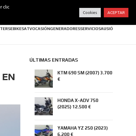
 clic
Cookies
ACEPTAR
TERS
EBIKES
ATV
OCASIÓN
GENERADORES
SERVICIOS
AUSIÓ
ÚLTIMAS ENTRADAS
KTM 690 SM (2007) 3.700
 EN
€
HONDA X-ADV 750
(2025) 12.500 €
YAMAHA YZ 250 (2023)
6.200 €