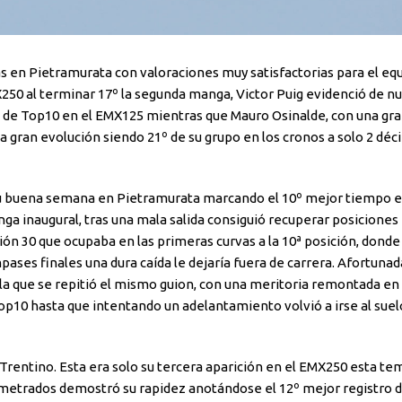
ras en Pietramurata con valoraciones muy satisfactorias para el equ
250 al terminar 17º la segunda manga, Victor Puig evidenció de n
es de Top10 en el EMX125 mientras que Mauro Osinalde, con una gra
a gran evolución siendo 21º de su grupo en los cronos a solo 2 déc
u buena semana en Pietramurata marcando el 10º mejor tiempo e
a inaugural, tras una mala salida consiguió recuperar posiciones
n 30 que ocupaba en las primeras curvas a la 10ª posición, donde 
pases finales una dura caída le dejaría fuera de carrera. Afortun
 la que se repitió el mismo guion, con una meritoria remontada en 
op10 hasta que intentando un adelantamiento volvió a irse al suel
Trentino. Esta era solo su tercera aparición en el EMX250 esta te
ometrados demostró su rapidez anotándose el 12º mejor registro d