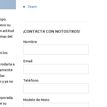
Team
ipo.
uevo su
n actitud
¡CONTACTA CON NOTOSTROS!
imas del
Nombre
n los
Email
rodaría a
adamente
las
Teléfono
o y ya no
mporada,
Modelo de Moto
e su