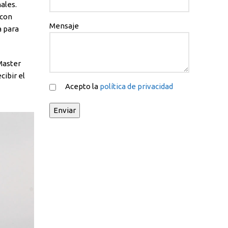
ales.
 con
Mensaje
a para
 Master
cibir el
Acepto la
política de privacidad