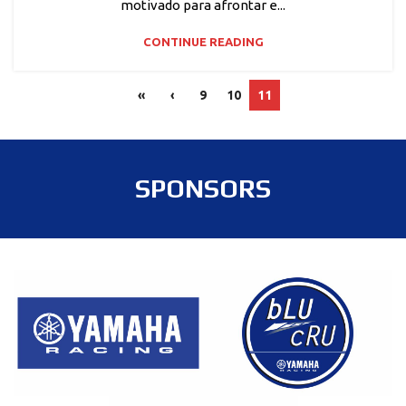
motivado para afrontar e...
CONTINUE READING
«
‹
9
10
11
SPONSORS