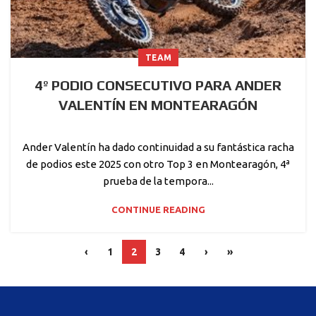
TEAM
4º PODIO CONSECUTIVO PARA ANDER
VALENTÍN EN MONTEARAGÓN
Ander Valentín ha dado continuidad a su fantástica racha
de podios este 2025 con otro Top 3 en Montearagón, 4ª
prueba de la tempora...
CONTINUE READING
‹
1
2
3
4
›
»