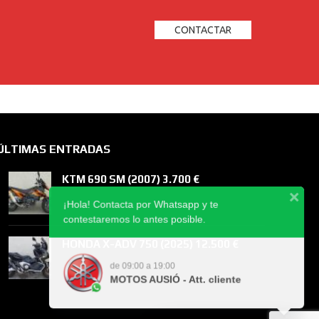
CONTACTAR
ÚLTIMAS ENTRADAS
KTM 690 SM (2007) 3.700 €
¡Hola! Contacta por Whatsapp y te
contestaremos lo antes posible.
HONDA X-ADV 750 (2025) 12.500 €
de 09:00 a 19:00
MOTOS AUSIÓ - Att. cliente