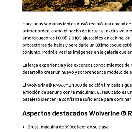
Hace unas semanas Motos Ausió recibió una unidad de 
primer orden, como el hecho de incluir el exclusivo mo
amortiguadores FOX® 2.0 iQS ajustables en cabina, en 
protectores de bajos y para darle un último toque estét
conjunto. Podréis ver las imágenes en la galería que en
La larga experiencia y los extensos conocimientos de 
desarrollo crear un nuevo y sorprendente modelo de ed
El Wolverine® RMAX™ 2 1000 de edición limitada sigue s
emoción de ser uno con la máquina». El resultado es 
pasajero sienten la confianza suficiente para dominar l
Aspectos destacados Wolverine ® 
Brutal máquina de 999cc líder en su clase