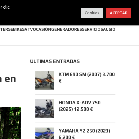
 clic
Cookies
ACEPTAR
TERS
EBIKES
ATV
OCASIÓN
GENERADORES
SERVICIOS
AUSIÓ
ÚLTIMAS ENTRADAS
KTM 690 SM (2007) 3.700
a en
€
HONDA X-ADV 750
(2025) 12.500 €
YAMAHA YZ 250 (2023)
6.200 €