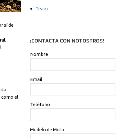
Team
r sí de
al,
¡CONTACTA CON NOTOSTROS!
l
Nombre
Email
«la
r como el
Teléfono
Modelo de Moto