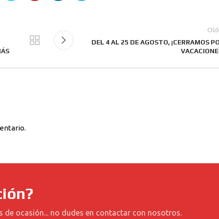
Old
DEL 4 AL 25 DE AGOSTO, ¡CERRAMOS P
MÁS
VACACIONE
entario.
ción?
s de ocasión... no dudes en contactar con nosotros.