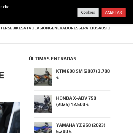
 clic
Cookies
ACEPTAR
TERS
EBIKES
ATV
OCASIÓN
GENERADORES
SERVICIOS
AUSIÓ
ÚLTIMAS ENTRADAS
KTM 690 SM (2007) 3.700
E
€
HONDA X-ADV 750
(2025) 12.500 €
YAMAHA YZ 250 (2023)
6.200 €