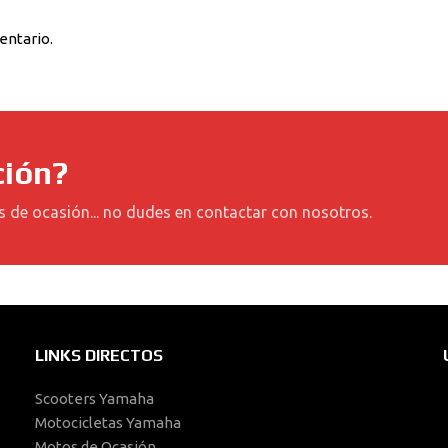
entario.
ción?
s de ocasión... no dudes en contactar con nosotros.
LINKS DIRECTOS
Scooters Yamaha
Motocicletas Yamaha
Motos de Ocasión