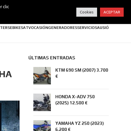
 clic
Cookies
ACEPTAR
TERS
EBIKES
ATV
OCASIÓN
GENERADORES
SERVICIOS
AUSIÓ
ÚLTIMAS ENTRADAS
KTM 690 SM (2007) 3.700
AHA
€
HONDA X-ADV 750
(2025) 12.500 €
YAMAHA YZ 250 (2023)
6.200 €