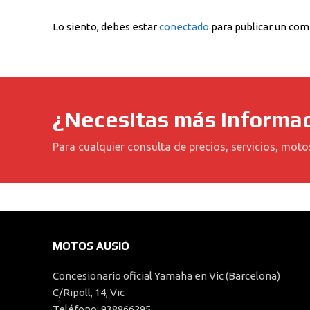
Lo siento, debes estar
conectado
para publicar un com
¿Necesitas más informa
Para cualquier consulta de precios, servicios, moto
MOTOS AUSIÓ
Concesionario oficial Yamaha en Vic (Barcelona)
C/Ripoll, 14, Vic
Teléfono: 938866295