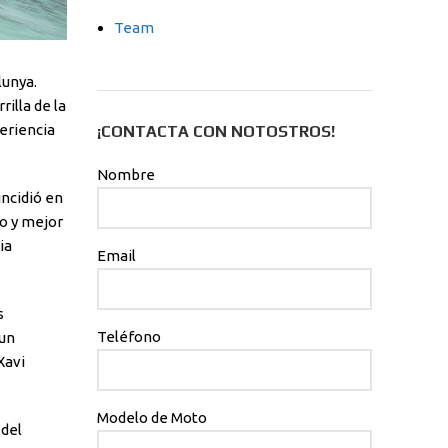
Team
lunya.
illa de la
eriencia
¡CONTACTA CON NOTOSTROS!
Nombre
incidió en
no y mejor
ia
Email
s
Teléfono
 un
Xavi
Modelo de Moto
 del