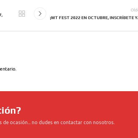
Old
7,
¡MT FEST 2022 EN OCTUBRE, INSCRÍBETE Y
entario.
ción?
s de ocasión... no dudes en contactar con nosotros.