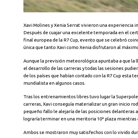
Xavi Molines y Xenia Serrat vivieron una experiencia i
Después de cuajar una excelente temporada en el cert
final europea de la R7 Cup, evento que se celebró coi
única que tanto Xavi como Xenia disfrutaron al máximo
Aunque la previsión meteorológica apuntaba a que la ll
el desarrollo de las carreras y todas las sesiones pudie
de los países que habían contado con la R7 Cup esta te
mundialista en algunos casos.
Tras los entrenamientos libres tuvo lugar la Superpole, 
carreras, Xavi conseguía materializar un gran inicio ro
pequeño fallo le alejaría de las posiciones delanteras 
lograría terminar en una meritoria 10ª plaza mientras 
Ambos se mostraron muy satisfechos con lo vivido dura