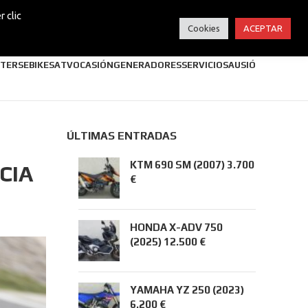
 clic
Cookies
ACEPTAR
TERS
EBIKES
ATV
OCASIÓN
GENERADORES
SERVICIOS
AUSIÓ
ÚLTIMAS ENTRADAS
KTM 690 SM (2007) 3.700
CIA
€
HONDA X-ADV 750
(2025) 12.500 €
YAMAHA YZ 250 (2023)
6.200 €