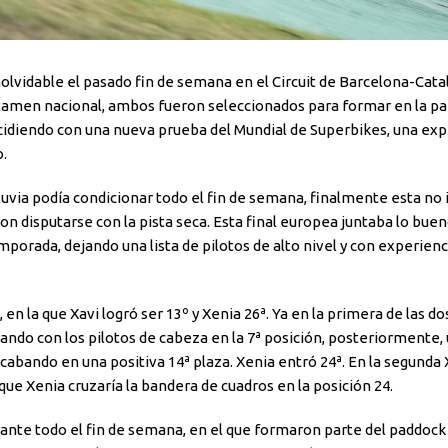
nolvidable el pasado fin de semana en el Circuit de Barcelona-Cata
amen nacional, ambos fueron seleccionados para formar en la parr
ncidiendo con una nueva prueba del Mundial de Superbikes, una exp
.
uvia podía condicionar todo el fin de semana, finalmente esta no 
ron disputarse con la pista seca. Esta final europea juntaba lo bue
mporada, dejando una lista de pilotos de alto nivel y con experienc
en la que Xavi logró ser 13º y Xenia 26ª. Ya en la primera de las do
dando con los pilotos de cabeza en la 7ª posición, posteriormente,
acabando en una positiva 14ª plaza. Xenia entró 24ª. En la segunda 
que Xenia cruzaría la bandera de cuadros en la posición 24.
nte todo el fin de semana, en el que formaron parte del paddock