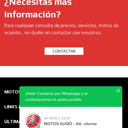
¿Necesitas más
información?
Para cualquier consulta de precios, servicios, motos de
ocasión... no dudes en contactar con nosotros.
CONTACTAR
MOTOS AUSIÓ
¡Hola! Contacta por Whatsapp y te
contestaremos lo antes posible.
LINKS DIRECTOS
de 09:00 a 19:00
ÚLTIMAS ENTRADAS
MOTOS AUSIÓ - Att. cliente