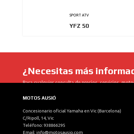
SPORT ATV
YFZ 50
¿Necesitas más informa
Para cualquier consulta de precios, servicios, moto
MOTOS AUSIÓ
Concesionario oficial Yamaha en Vic (Barcelona)
C/Ripoll, 14, Vic
Teléfono: 938866295
Email: info@motosausio.com