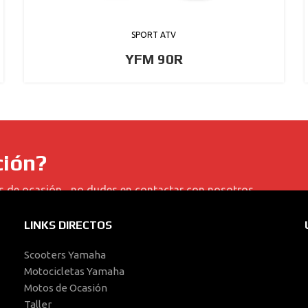
SPORT ATV
YFM 90R
ción?
s de ocasión... no dudes en contactar con nosotros.
LINKS DIRECTOS
Scooters Yamaha
Motocicletas Yamaha
Motos de Ocasión
Taller