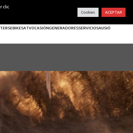
 clic
Cookies
ACEPTAR
TERS
EBIKES
ATV
OCASIÓN
GENERADORES
SERVICIOS
AUSIÓ