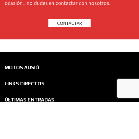
ocasión... no dudes en contactar con nosotros.
CONTACTAR
MOTOS AUSIÓ
LINKS DIRECTOS
ÚLTIMAS ENTRADAS
Política de Privacidad
-
Aviso Legal
-
Ley de Cookies
-
Condiciones de Compra