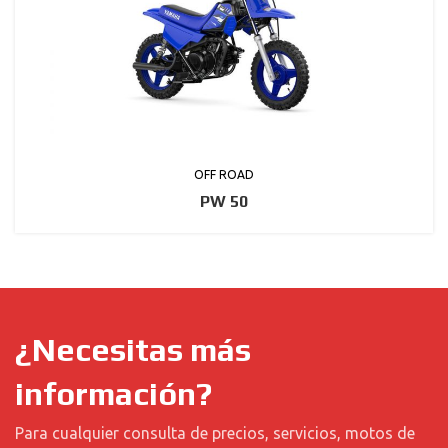
OFF ROAD
PW 50
¿Necesitas más
información?
Para cualquier consulta de precios, servicios, motos de