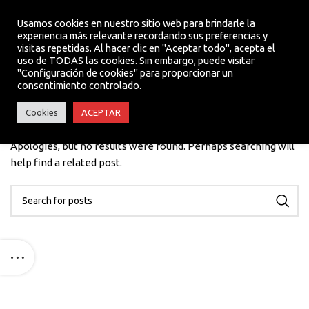
Usamos cookies en nuestro sitio web para brindarle la
experiencia más relevante recordando sus preferencias y
visitas repetidas. Al hacer clic en "Aceptar todo", acepta el
MENU
uso de TODAS las cookies. Sin embargo, puede visitar
"Configuración de cookies" para proporcionar un
consentimiento controlado.
Nothing Found
Cookies
ACEPTAR
Apologies, but no results were found. Perhaps searching will
help find a related post.