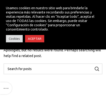
Usamos cookies en nuestro sitio web para brindarle la
experiencia más relevante recordando sus preferencias y
visitas repetidas. Al hacer clic en "Aceptar todo", acepta el
MENU
uso de TODAS las cookies. Sin embargo, puede visitar
"Configuración de cookies" para proporcionar un
consentimiento controlado.
Nothing Found
Cookies
ACEPTAR
Apologies, but no results were found. Perhaps searching will
help find a related post.