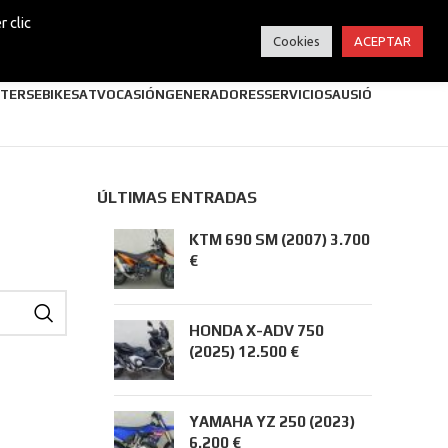
 clic
Cookies
ACEPTAR
TERS
EBIKES
ATV
OCASIÓN
GENERADORES
SERVICIOS
AUSIÓ
ÚLTIMAS ENTRADAS
KTM 690 SM (2007) 3.700
€
HONDA X-ADV 750
(2025) 12.500 €
YAMAHA YZ 250 (2023)
6.200 €