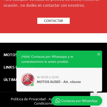
ocasión... no dudes en contactar con nosotros.
CONTACTAR
MOTOS AUSIÓ
¡Hola! Contacta por Whatsapp y te
contestaremos lo antes posible.
LINKS DIRECTOS
de 09:00 a 19:00
ÚLTIMAS ENTRADAS
MOTOS AUSIÓ - Att. cliente
Política de Privacidad
-
Aviso Legal
-
Ley de Cookies
-
Contacta por WhatsApp
Condiciones de Compra